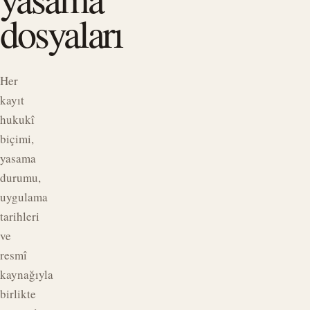
dosyaları
Her
kayıt
hukukî
biçimi,
yasama
durumu,
uygulama
tarihleri
ve
resmî
kaynağıyla
birlikte