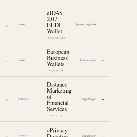
eIDAS
2.0 /
EUDI
+
Aşamalı uygulama
TÜZÜK
Wallet
Regulation (EU) 2024/1183
European
Business
+
Yasama süreci
TÜZÜK
Wallets
COM(2025) 838 · 2025/0358(COD)
Distance
Marketing
of
+
Uygulanıyor
DIREKTIF
Financial
Services
Directive (EU) 2023/2673
ePrivacy
Directive
+
Uygulanıyor
DIREKTIF