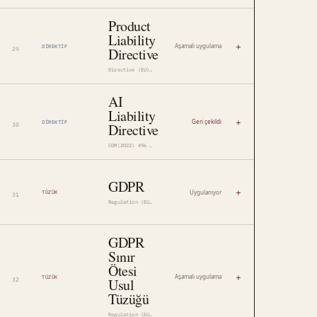
Product
Liability
+
Aşamalı uygulama
DIREKTIF
Directive
Directive (EU) 2024/2853
AI
Liability
+
Geri çekildi
DIREKTIF
Directive
COM(2022) 496 · 2022/0303(COD)
GDPR
+
Uygulanıyor
TÜZÜK
Regulation (EU) 2016/679
GDPR
Sınır
Ötesi
+
Aşamalı uygulama
TÜZÜK
Usul
Tüzüğü
Regulation (EU) 2025/2518