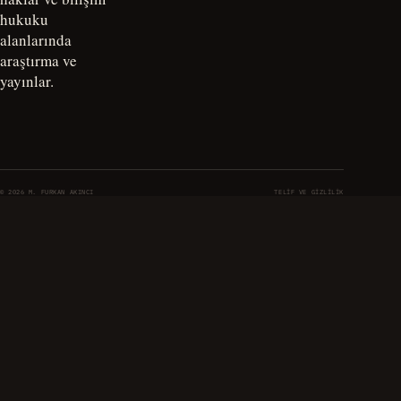
hukuku
alanlarında
araştırma ve
yayınlar.
© 2026 M. FURKAN AKINCI
TELIF VE GIZLILIK