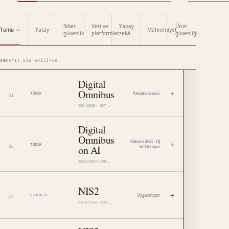
Siber
Veri ve
Yapay
Ürün
Tümü
Yatay
Mahremiyet
40
güvenlik
platformlar
zekâ
güvenliği
40
KAYIT GÖSTERILIYOR
Digital
Omnibus
+
Yasama süreci
TÜZÜK
COM(2025) 837 · 2025/0360(COD)
Digital
Omnibus
Kabul edildi · OJ
+
TÜZÜK
on AI
bekleniyor
2025/0359(COD) · PE 30/2026
NIS2
+
Uygulanıyor
DIREKTIF
Directive (EU) 2022/2555