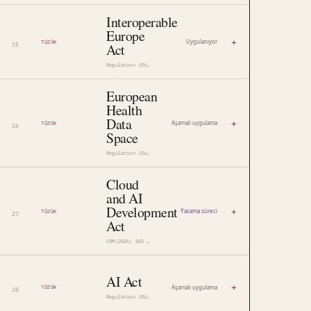
Interoperable
Europe
+
Uygulanıyor
TÜZÜK
Act
Regulation (EU) 2024/903
European
Health
Data
+
Aşamalı uygulama
TÜZÜK
Space
Regulation (EU) 2025/327
Cloud
and AI
Development
+
Yasama süreci
TÜZÜK
Act
COM(2026) 502 · 2026/0138(COD)
AI Act
+
Aşamalı uygulama
TÜZÜK
Regulation (EU) 2024/1689