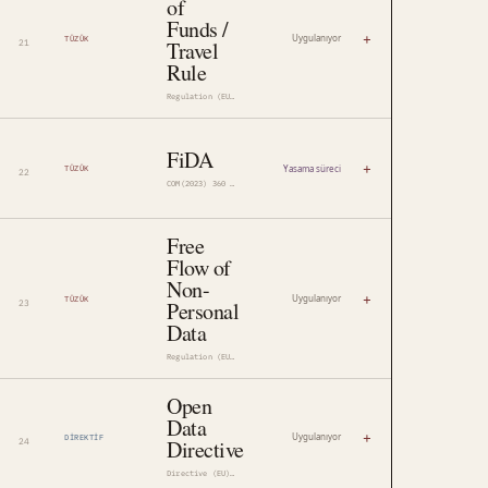
of
Funds /
+
Uygulanıyor
TÜZÜK
Travel
Rule
Regulation (EU) 2023/1113
FiDA
+
Yasama süreci
TÜZÜK
COM(2023) 360 · 2023/0205(COD)
Free
Flow of
Non-
+
Uygulanıyor
TÜZÜK
Personal
Data
Regulation (EU) 2018/1807
Open
Data
+
Uygulanıyor
DIREKTIF
Directive
Directive (EU) 2019/1024