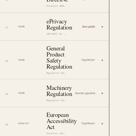
Directive 2002/58/EC
ePrivacy
Regulation
+
Geri çekildi
TÜZÜK
COM(2017) 10 · 2017/0003(COD)
General
Product
Safety
+
Uygulanıyor
TÜZÜK
Regulation
Regulation (EU) 2023/988
Machinery
Regulation
+
Aşamalı uygulama
TÜZÜK
Regulation (EU) 2023/1230
European
Accessibility
+
Uygulanıyor
DIREKTIF
Act
Directive (EU) 2019/882