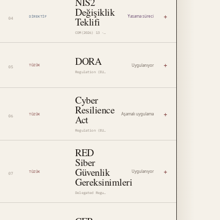
NIS2
Değişiklik
+
Yasama süreci
DIREKTIF
Teklifi
COM(2026) 13 · 2026/0012(COD)
DORA
+
Uygulanıyor
TÜZÜK
Regulation (EU) 2022/2554
Cyber
Resilience
+
Aşamalı uygulama
TÜZÜK
Act
Regulation (EU) 2024/2847
RED
Siber
Güvenlik
+
Uygulanıyor
TÜZÜK
Gereksinimleri
Delegated Regulation (EU) 2022/30