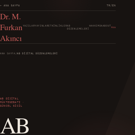
← ANA SAYFA
TR
/
EN
Dr. M.
Furkan
YAZILAR
YAYINLAR
ETKINLIKLER
AB
HAKKIMDA
ABOUT
Ara
DÜZENLEMELERI
Akıncı
ANA SAYFA
/
AB DIJITAL DÜZENLEMELERI
AB DIJITAL
MÜKTESEBATI ·
GÜNCEL SICIL
AB