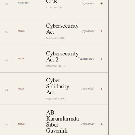
CER
+
Uygulanıyor
DIREKTIF
Directive (EU) 2022/2557
Cybersecurity
Act
+
Uygulanıyor
TÜZÜK
Regulation (EU) 2019/881 · Regulation (EU) 2025/37
Cybersecurity
Act 2
+
Yasama süreci
TÜZÜK
COM(2026) 11 · 2026/0011(COD)
Cyber
Solidarity
+
Uygulanıyor
TÜZÜK
Act
Regulation (EU) 2025/38
AB
Kurumlarında
Siber
+
Uygulanıyor
TÜZÜK
Güvenlik