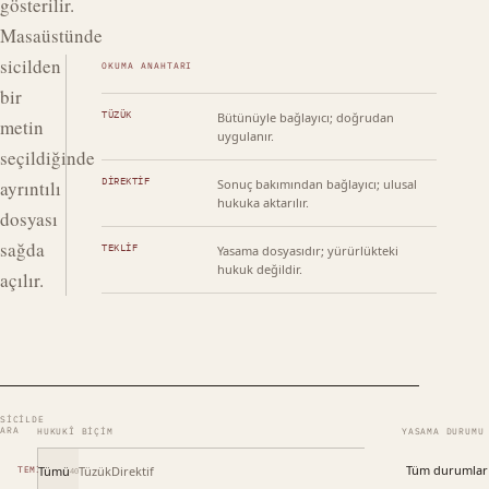
gösterilir.
Masaüstünde
sicilden
OKUMA ANAHTARI
bir
TÜZÜK
Bütünüyle bağlayıcı; doğrudan
metin
uygulanır.
seçildiğinde
DIREKTIF
ayrıntılı
Sonuç bakımından bağlayıcı; ulusal
hukuka aktarılır.
dosyası
sağda
TEKLIF
Yasama dosyasıdır; yürürlükteki
hukuk değildir.
açılır.
SICILDE
ARA
HUKUKÎ BIÇIM
YASAMA DURUMU
Tümü
Tüzük
Direktif
TEMIZLE
40