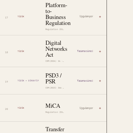
Platform-
to-
Business
+
Uygulanıyor
TÜZÜK
Regulation
Regulation (EU) 2019/1150
Digital
Networks
+
Yasama süreci
TÜZÜK
Act
COM(2026) 16 · 2026/0013(COD)
PSD3 /
PSR
+
Yasama süreci
TÜZÜK + DIREKTIF
COM(2023) 366 ve COM(2023) 367
MiCA
+
Uygulanıyor
TÜZÜK
Regulation (EU) 2023/1114
Transfer