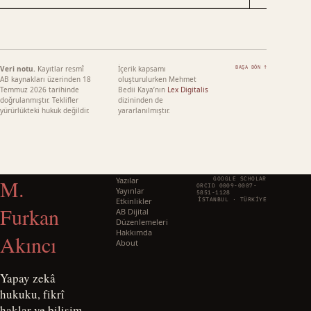
Veri notu.
Kayıtlar resmî
İçerik kapsamı
BAŞA DÖN ↑
AB kaynakları üzerinden
18
oluşturulurken Mehmet
Temmuz 2026
tarihinde
Bedii Kaya’nın
Lex Digitalis
doğrulanmıştır. Teklifler
dizininden de
yürürlükteki hukuk değildir.
yararlanılmıştır.
M.
Yazılar
GOOGLE SCHOLAR
ORCID 0009-0007-
Yayınlar
5851-1128
Etkinlikler
İSTANBUL · TÜRKIYE
Furkan
AB Dijital
Düzenlemeleri
Hakkımda
Akıncı
About
Yapay zekâ
hukuku, fikrî
haklar ve bilişim