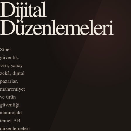
Dijital
Düzenlemeleri
Siber
güvenlik,
veri, yapay
zekâ, dijital
pazarlar,
mahremiyet
ve ürün
güvenliği
alanındaki
temel AB
düzenlemeleri