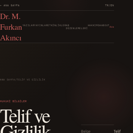
← ANA SAYFA
TR
/
EN
Dr. M.
Furkan
YAZILAR
YAYINLAR
ETKINLIKLER
AB
HAKKIMDA
ABOUT
Ara
DÜZENLEMELERI
Akıncı
ANA SAYFA
/
TELIF VE GIZLILIK
HUKUKI BILGILER
Telif ve
Gizlilik
Belge
Telif