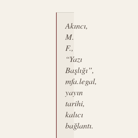
Akıncı,
M.
F.,
“Yazı
Başlığı”,
mfa.legal
,
yayın
tarihi,
kalıcı
bağlantı.