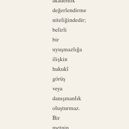
akademik
değerlendirme
niteliğindedir;
belirli
bir
uyuşmazlığa
ilişkin
hukukî
görüş
veya
danışmanlık
oluşturmaz.
Bir
metnin