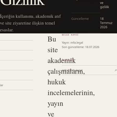
ve
gizlilik
İçeriğin kullanımı, akademik atıf
Güncelleme
18
ve site ziyaretine ilişkin temel
Temmuz
2026
esaslar.
BELGE KAYDI
Bu
Yayın: mfa.legal
site
Son güncelleme: 18.07.2026
akademik
İLETIŞIM
çalışmaların,
info@mfa.legal
↗
hukuk
lar
incelemelerinin,
yayın
ve