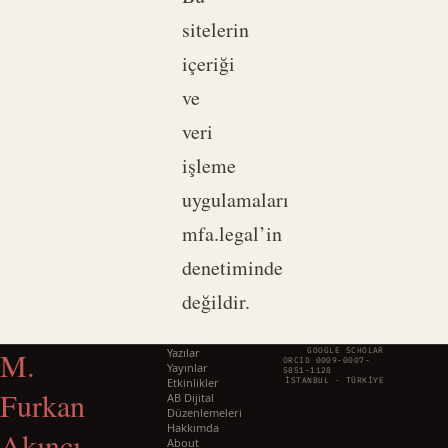
sitelerin
içeriği
ve
veri
işleme
uygulamaları
mfa.legal’in
denetiminde
değildir.
M.
Yazılar
GOOGLE SCHOLAR
ORCID 0009-0007-
Yayınlar
5851-1128
Etkinlikler
İSTANBUL · TÜRKIYE
Furkan
AB Dijital
Düzenlemeleri
Hakkımda
Akıncı
About