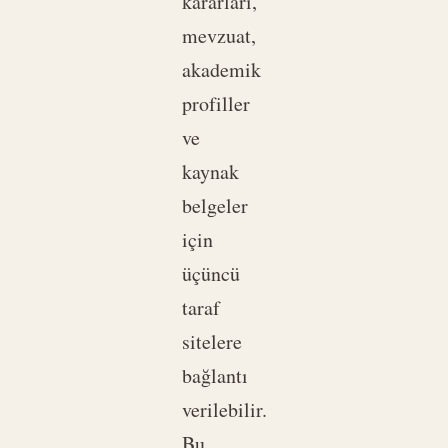
kararları,
mevzuat,
akademik
profiller
ve
kaynak
belgeler
için
üçüncü
taraf
sitelere
bağlantı
verilebilir.
Bu