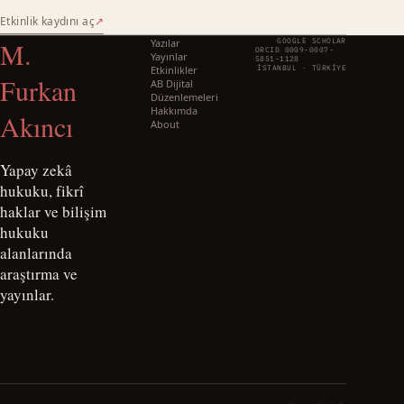
Etkinlik kaydını aç
↗
M.
Yazılar
GOOGLE SCHOLAR
ORCID 0009-0007-
Yayınlar
5851-1128
Etkinlikler
İSTANBUL · TÜRKIYE
Furkan
AB Dijital
Düzenlemeleri
Hakkımda
Akıncı
About
Yapay zekâ
hukuku, fikrî
haklar ve bilişim
hukuku
alanlarında
araştırma ve
yayınlar.