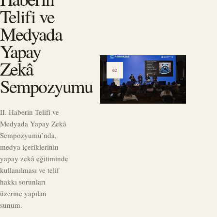
Telifi ve
Medyada
Yapay
Zekâ
02
Sempozyumu
II. Haberin Telifi ve
Medyada Yapay Zekâ
Sempozyumu’nda,
medya içeriklerinin
yapay zekâ eğitiminde
kullanılması ve telif
hakkı sorunları
üzerine yapılan
sunum.