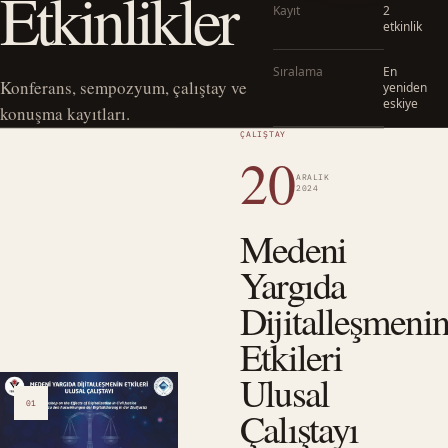
Etkinlikler
Kayıt
2
etkinlik
Sıralama
En
Konferans, sempozyum, çalıştay ve
yeniden
eskiye
konuşma kayıtları.
ÇALIŞTAY
20
ARALIK
2024
Medeni
Yargıda
Dijitalleşmeni
Etkileri
Ulusal
01
Çalıştayı