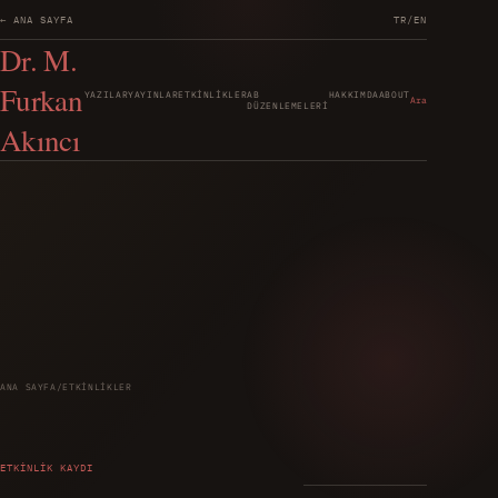
← ANA SAYFA
TR
/
EN
Dr. M.
Furkan
YAZILAR
YAYINLAR
ETKINLIKLER
AB
HAKKIMDA
ABOUT
Ara
DÜZENLEMELERI
Akıncı
ANA SAYFA
/
ETKINLIKLER
ETKINLIK KAYDI