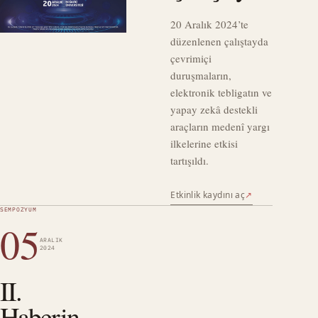
20 Aralık 2024’te
düzenlenen çalıştayda
çevrimiçi
duruşmaların,
elektronik tebligatın ve
yapay zekâ destekli
araçların medenî yargı
ilkelerine etkisi
tartışıldı.
Etkinlik kaydını aç
↗
SEMPOZYUM
05
ARALIK
2024
II.
Haberin