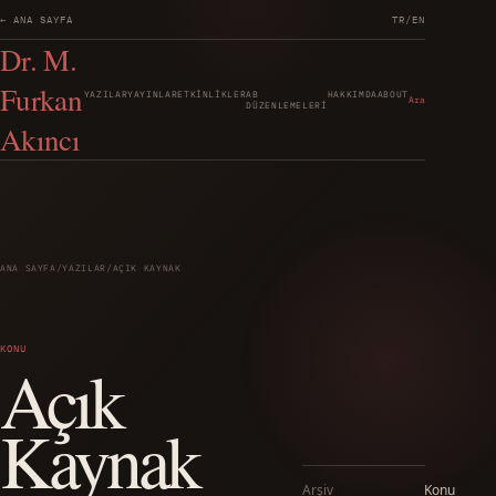
← ANA SAYFA
TR
/
EN
Dr. M.
Furkan
YAZILAR
YAYINLAR
ETKINLIKLER
AB
HAKKIMDA
ABOUT
Ara
DÜZENLEMELERI
Akıncı
ANA SAYFA
/
YAZILAR
/
AÇIK KAYNAK
KONU
Açık
Kaynak
Arşiv
Konu