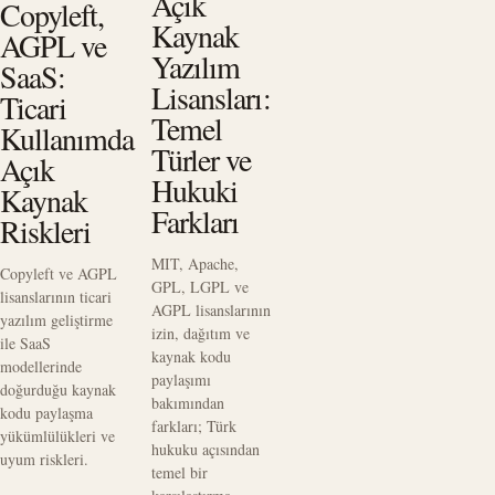
Açık
Copyleft,
Kaynak
AGPL ve
Yazılım
SaaS:
Lisansları:
Ticari
Temel
Kullanımda
Türler ve
Açık
Hukuki
Kaynak
Farkları
Riskleri
MIT, Apache,
Copyleft ve AGPL
GPL, LGPL ve
lisanslarının ticari
AGPL lisanslarının
yazılım geliştirme
izin, dağıtım ve
ile SaaS
kaynak kodu
modellerinde
paylaşımı
doğurduğu kaynak
bakımından
kodu paylaşma
farkları; Türk
yükümlülükleri ve
hukuku açısından
uyum riskleri.
temel bir