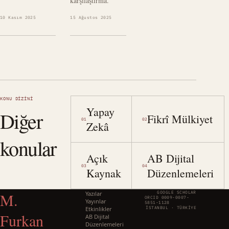
karşılaştırma.
10 Kasım 2025
15 Ağustos 2025
KONU DIZINI
Yapay
Diğer
Fikrî Mülkiyet
01
02
Zekâ
konular
Açık
AB Dijital
03
04
Kaynak
Düzenlemeleri
M.
Yazılar
GOOGLE SCHOLAR
ORCID 0009-0007-
Yayınlar
5851-1128
Etkinlikler
İSTANBUL · TÜRKIYE
Furkan
AB Dijital
Düzenlemeleri