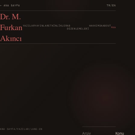
← ANA SAYFA
TR
/
EN
Dr. M.
Furkan
YAZILAR
YAYINLAR
ETKINLIKLER
AB
HAKKIMDA
ABOUT
Ara
DÜZENLEMELERI
Akıncı
ANA SAYFA
/
YAZILAR
/
LANG-EN
Arşiv
Konu