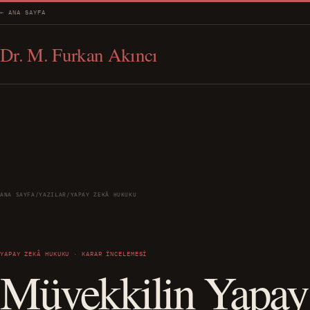
← ANA SAYFA
Dr. M. Furkan Akıncı
ANA SAYFA
/
YAZILAR
/
YAPAY ZEKÂ HUKUKU
YAPAY ZEKÂ HUKUKU · KARAR İNCELEMESI
Müvekkilin Yapay