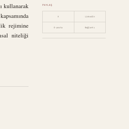
cı kullanarak
PAYLAŞ
i kapsamında
X
LinkedIn
lik rejimine
E-posta
Bağlantı
sal niteliği