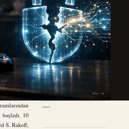
2026 / 02
vramlarından
KÜNYE
 başladı. 10
d S. Rakoff,