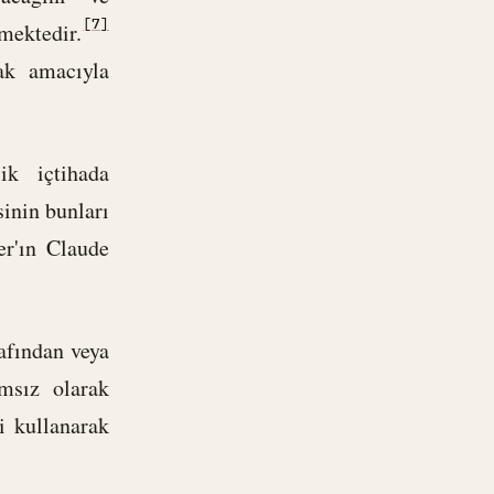
[7]
mektedir.
ak amacıyla
ik içtihada
sinin bunları
r'ın Claude
afından veya
ımsız olarak
i kullanarak