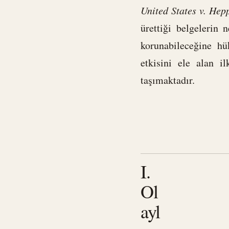
United States v. Hep
ürettiği belgelerin
korunabileceğine hü
etkisini ele alan i
taşımaktadır.
I.
Ol
ayl