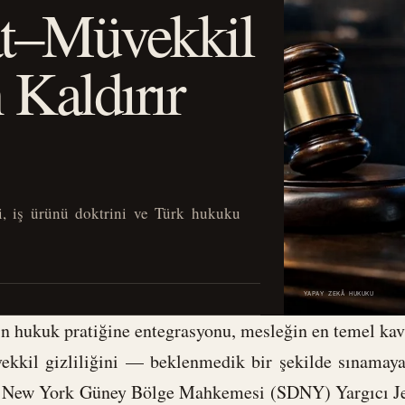
at–Müvekkil
 Kaldırır
ği, iş ürünü doktrini ve Türk hukuku
YAPAY ZEKÂ HUKUKU
ın hukuk pratiğine entegrasyonu, mesleğin en temel ka
ekkil gizliliğini — beklenmedik bir şekilde sınamaya
e New York Güney Bölge Mahkemesi (SDNY) Yargıcı Je