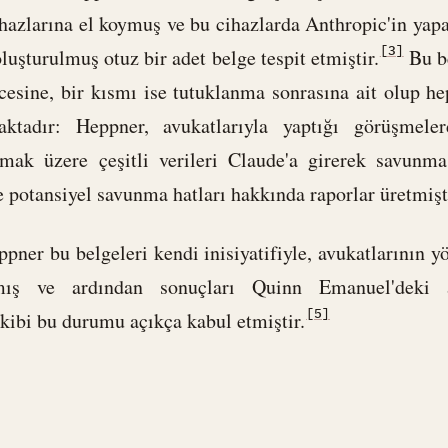
ihazlarına el koymuş ve bu cihazlarda Anthropic'in yap
[3]
luşturulmuş otuz bir adet belge tespit etmiştir.
Bu be
esine, bir kısmı ise tutuklanma sonrasına ait olup he
aktadır: Heppner, avukatlarıyla yaptığı görüşmeler
lmak üzere çeşitli verileri Claude'a girerek savunma s
 potansiyel savunma hatları hakkında raporlar üretmişt
eppner bu belgeleri kendi inisiyatifiyle, avukatlarının 
mış ve ardından sonuçları Quinn Emanuel'deki a
[5]
ekibi bu durumu açıkça kabul etmiştir.