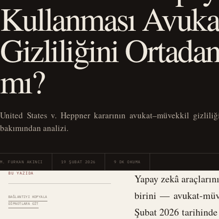
Kullanması Avuk
Gizliliğini Ortadan
mı?
United States v. Heppner kararının avukat–müvekkil gizlili
bakımından analizi.
M. FURKAN AKINCI
19 ŞUBAT 2026
9 DK OKUMA
BU YAZIDA
Yapay zekâ araçların
birini — avukat-müv
BAĞLANTIYI KOPYALA
DIPNOTLARA GIT
Şubat 2026 tarihind