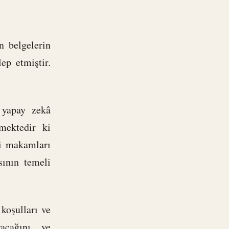
n belgelerin
ep etmiştir.
i yapay zekâ
tmektedir ki
ci makamları
sının temeli
koşulları ve
acağını ve