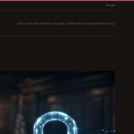
TR
/
EN
YAZILAR
YAYINLAR
ETKINLIKLER
AB DÜZENLEMELERI
HAKKIMDA
ABOUT
Ara