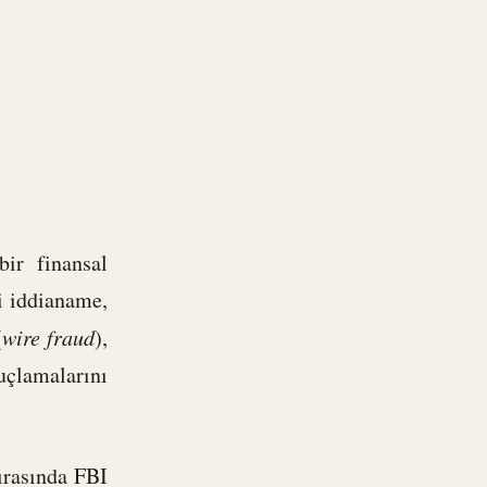
ir finansal
i iddianame,
(
wire fraud
),
çlamalarını
ırasında FBI