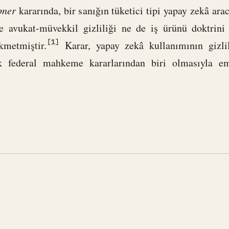
pner
kararında, bir sanığın tüketici tipi yapay zekâ ara
 ne avukat-müvekkil gizliliği ne de iş ürünü doktrin
[1]
kmetmiştir.
Karar, yapay zekâ kullanımının gizli
lk federal mahkeme kararlarından biri olmasıyla em