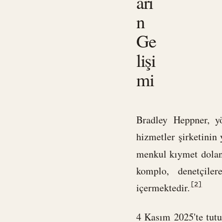
arı
n
Ge
lişi
mi
Bradley Heppner, y
hizmetler şirketinin
menkul kıymet doland
komplo, denetçiler
[2]
içermektedir.
4 Kasım 2025'te tutu