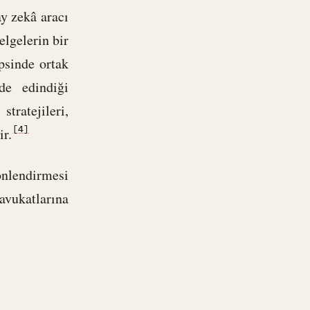
ay zekâ aracı
lgelerin bir
psinde ortak
de edindiği
tratejileri,
[4]
ir.
yönlendirmesi
vukatlarına