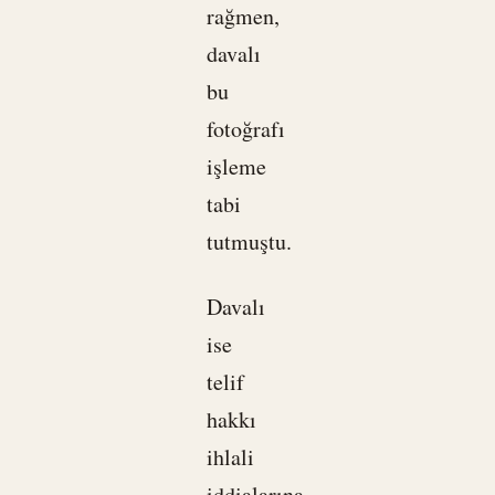
rağmen,
davalı
bu
fotoğrafı
işleme
tabi
tutmuştu.
Davalı
ise
telif
hakkı
ihlali
iddialarına