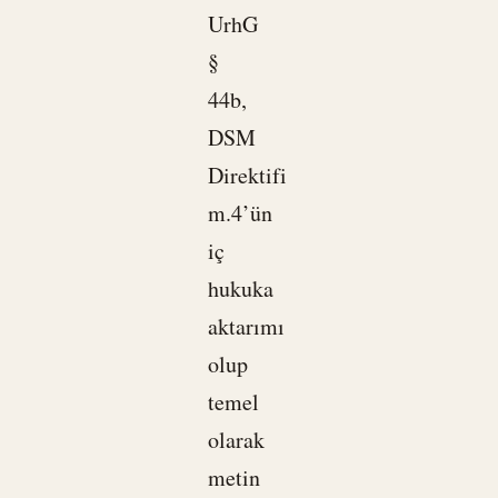
UrhG
§
44b,
DSM
Direktifi
m.4’ün
iç
hukuka
aktarımı
olup
temel
olarak
metin