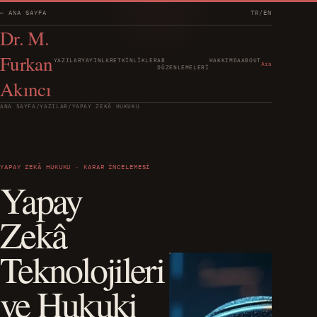
← ANA SAYFA
TR
/
EN
Dr. M.
Furkan
YAZILAR
YAYINLAR
ETKINLIKLER
AB
HAKKIMDA
ABOUT
Ara
DÜZENLEMELERI
Akıncı
ANA SAYFA
/
YAZILAR
/
YAPAY ZEKÂ HUKUKU
YAPAY ZEKÂ HUKUKU · KARAR İNCELEMESI
Yapay
Zekâ
Teknolojileri
ve Hukuki