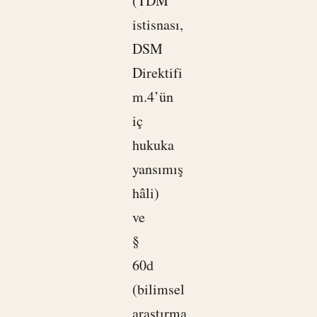
(TDM
istisnası,
DSM
Direktifi
m.4’ün
iç
hukuka
yansımış
hâli)
ve
§
60d
(bilimsel
araştırma