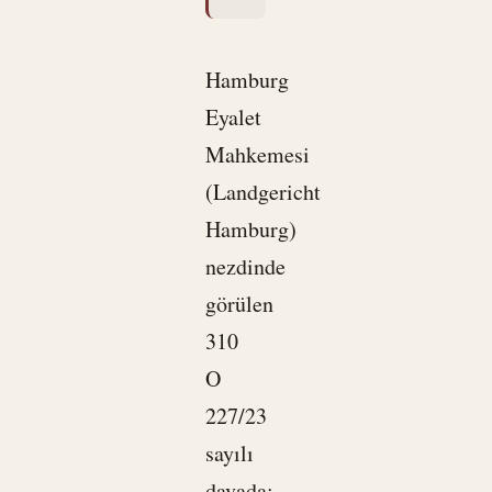
Hamburg
Eyalet
Mahkemesi
(Landgericht
Hamburg)
nezdinde
görülen
310
O
227/23
sayılı
davada;