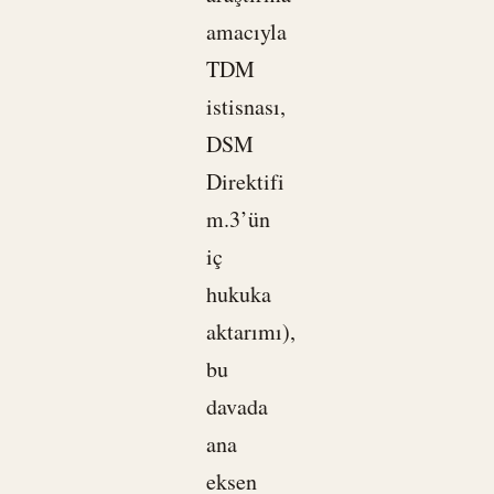
amacıyla
TDM
istisnası,
DSM
Direktifi
m.3’ün
iç
hukuka
aktarımı),
bu
davada
ana
eksen