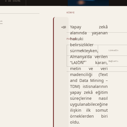
4 DK OKUMA
KÜNYE
LA
📣
Yapay zekâ
alanında yaşanan
hukuki
PAYLAŞ
belirsizlikler
sürmekteyken,
X
LinkedIn
Almanya’da verilen
“LAION” kararı,
E-posta
Bağlantı
metin ve veri
madenciliği (Text
and Data Mining –
TDM) istisnalarının
yapay zekâ eğitim
süreçlerine nasıl
uygulanabileceğine
ilişkin ilk somut
örneklerden biri
oldu.