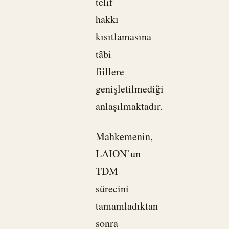
telif
hakkı
kısıtlamasına
tâbi
fiillere
genişletilmediği
anlaşılmaktadır.
Mahkemenin,
LAION’un
TDM
sürecini
tamamladıktan
sonra