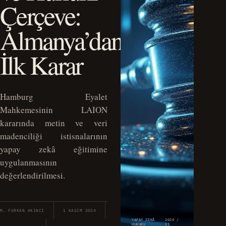
Çerçeve:
Almanya’dan
İlk Karar
Hamburg Eyalet
Mahkemesinin LAION
kararında metin ve veri
madenciliği istisnalarının
yapay zekâ eğitimine
uygulanmasının
değerlendirilmesi.
M. FURKAN AKINCI
1 KASIM 2024
YAPAY ZEKÂ
2024 /
HUKUKU
11