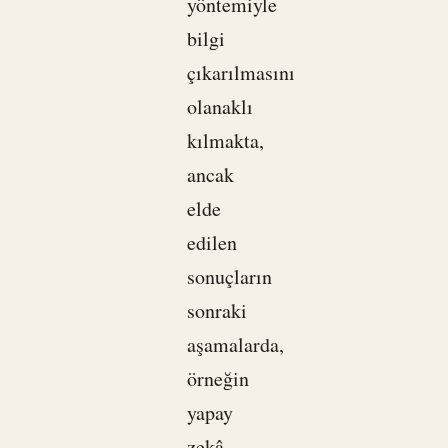
yöntemiyle
bilgi
çıkarılmasını
olanaklı
kılmakta,
ancak
elde
edilen
sonuçların
sonraki
aşamalarda,
örneğin
yapay
zekâ