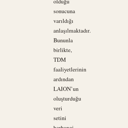
olduğu
sonucuna
varıldığı
anlaşılmaktadır.
Bununla
birlikte,
TDM
faaliyetlerinin
ardından
LAION’un
oluşturduğu
veri
setini
herhangi