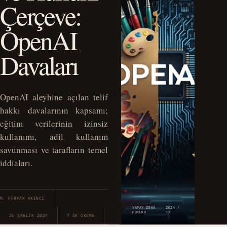
Çerçeve:
OpenAI
Davaları
OpenAI aleyhine açılan telif
hakkı davalarının kapsamı;
eğitim verilerinin izinsiz
kullanımı, adil kullanım
savunması ve tarafların temel
iddiaları.
M. FURKAN AKINCI
YAPAY ZEKÂ
2024 /
HUKUKU
12
26 ARALIK 2024
7 DK OKUMA