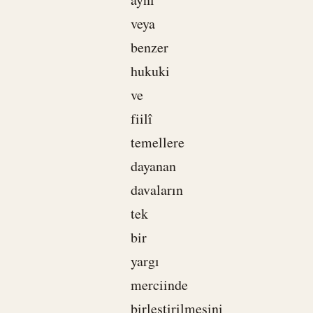
veya
benzer
hukuki
ve
fiilî
temellere
dayanan
davaların
tek
bir
yargı
merciinde
birleştirilmesini