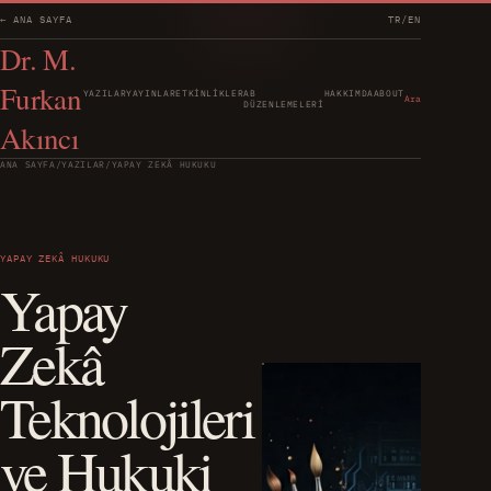
← ANA SAYFA
TR
/
EN
Dr. M.
Furkan
YAZILAR
YAYINLAR
ETKINLIKLER
AB
HAKKIMDA
ABOUT
Ara
DÜZENLEMELERI
Akıncı
ANA SAYFA
/
YAZILAR
/
YAPAY ZEKÂ HUKUKU
YAPAY ZEKÂ HUKUKU
Yapay
Zekâ
Teknolojileri
ve Hukuki