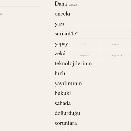
Daha
KÜNYE
önceki
LA
yazı
serisinde,
PAYLAŞ
yapay
X
LinkedIn
zekâ
E-posta
Bağlantı
teknolojilerinin
hızlı
yayılımının
hukuki
sahada
doğurduğu
sorunlara